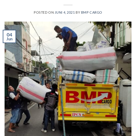
POSTED ON
JUNI 4, 2021
BY
BMP CARGO
04
Jun