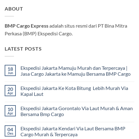
ABOUT
BMP Cargo Express
adalah situs resmi dari PT Bina Mitra
Perkasa (BMP) Ekspedisi Cargo.
LATEST POSTS
Ekspedisi Jakarta Mamuju Murah dan Terpercaya |
18
Jun
Jasa Cargo Jakarta ke Mamuju Bersama BMP Cargo
Tak
ada
Ekspedisi Jakarta Ke Kota Bitung Lebih Murah Via
20
komentar
pada
Apr
Kapal Laut
Ekspedisi
Jakarta
Tak
Mamuju
ada
Ekspedisi Jakarta Gorontalo Via Laut Murah & Aman
10
Murah
komentar
dan
pada
Apr
Bersama Bmp Cargo
Terpercaya
Ekspedisi
|
Jakarta
Tak
Jasa
Ke
ada
Ekspedisi Jakarta Kendari Via Laut Bersama BMP
04
Cargo
Kota
komentar
Jakarta
Bitung
pada
Des
Cargo Murah & Terpercaya
ke
Lebih
Ekspedisi