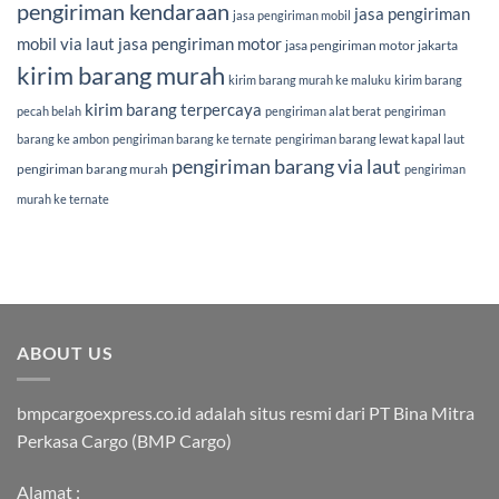
pengiriman kendaraan
jasa pengiriman
jasa pengiriman mobil
mobil via laut
jasa pengiriman motor
jasa pengiriman motor jakarta
kirim barang murah
kirim barang murah ke maluku
kirim barang
kirim barang terpercaya
pecah belah
pengiriman alat berat
pengiriman
barang ke ambon
pengiriman barang ke ternate
pengiriman barang lewat kapal laut
pengiriman barang via laut
pengiriman barang murah
pengiriman
murah ke ternate
ABOUT US
bmpcargoexpress.co.id adalah situs resmi dari PT Bina Mitra
Perkasa Cargo (BMP Cargo)
Alamat :