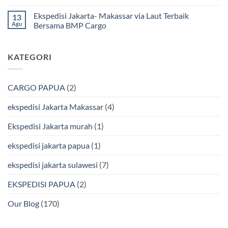
Mamuju
Murah
Jakarta
Tak
Bersama
Via
Gorontalo
ada
Ekspedisi Jakarta- Makassar via Laut Terbaik
13
BMP
Kapal
Via
komentar
Cargo
Laut
Laut
pada
Agu
Bersama BMP Cargo
Murah
Ekspedisi
&
Jakarta
Tak
Aman
Kendari
ada
Bersama
Via
komentar
KATEGORI
Bmp
Laut
pada
Cargo
Bersama
Ekspedisi
BMP
Jakarta-
Cargo
Makassar
Murah
via
CARGO PAPUA
(2)
&
Laut
Terpercaya
Terbaik
Bersama
ekspedisi Jakarta Makassar
(4)
BMP
Cargo
Ekspedisi Jakarta murah
(1)
ekspedisi jakarta papua
(1)
ekspedisi jakarta sulawesi
(7)
EKSPEDISI PAPUA
(2)
Our Blog
(170)