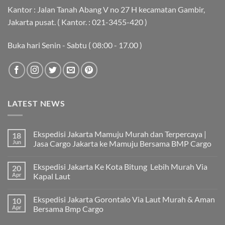
Kantor : Jalan Tanah Abang V no 27 H kecamatan Gambir,
Jakarta pusat. ( Kantor. : 021-3455-420 )
Buka hari Senin - Sabtu ( 08:00 - 17.00 )
LATEST NEWS
Ekspedisi Jakarta Mamuju Murah dan Terpercaya |
18
Jun
Jasa Cargo Jakarta ke Mamuju Bersama BMP Cargo
Tak
ada
Ekspedisi Jakarta Ke Kota Bitung Lebih Murah Via
20
komentar
pada
Apr
Kapal Laut
Ekspedisi
Jakarta
Tak
Mamuju
ada
Ekspedisi Jakarta Gorontalo Via Laut Murah & Aman
10
Murah
komentar
dan
pada
Apr
Bersama Bmp Cargo
Terpercaya
Ekspedisi
|
Jakarta
Tak