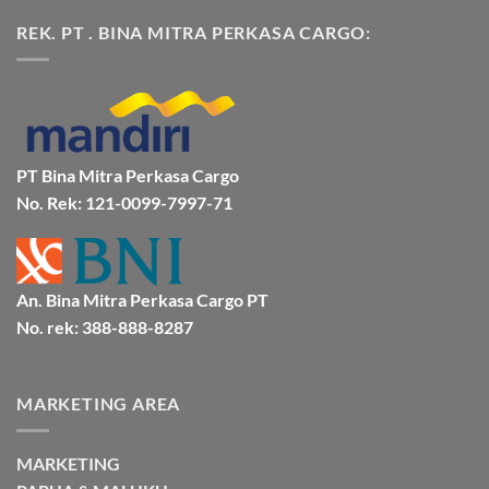
Jasa
Ke
ada
Cargo
Kota
komentar
REK. PT . BINA MITRA PERKASA CARGO:
Jakarta
Bitung
pada
ke
Lebih
Ekspedisi
Mamuju
Murah
Jakarta
Bersama
Via
Gorontalo
BMP
Kapal
Via
Cargo
Laut
Laut
Murah
&
Aman
Bersama
Bmp
PT Bina Mitra Perkasa Cargo
Cargo
No. Rek: 121-0099-7997-71
An. Bina Mitra Perkasa Cargo PT
No. rek: 388-888-8287
MARKETING AREA
MARKETING