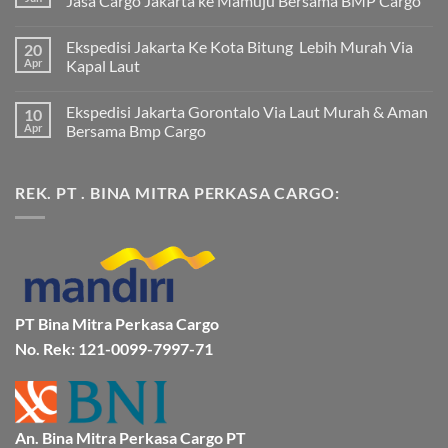
Jasa Cargo Jakarta ke Mamuju Bersama BMP Cargo
Tak
ada
Ekspedisi Jakarta Ke Kota Bitung Lebih Murah Via
20
komentar
pada
Apr
Kapal Laut
Ekspedisi
Jakarta
Tak
Mamuju
ada
Ekspedisi Jakarta Gorontalo Via Laut Murah & Aman
10
Murah
komentar
dan
pada
Apr
Bersama Bmp Cargo
Terpercaya
Ekspedisi
|
Jakarta
Tak
Jasa
Ke
ada
Cargo
Kota
komentar
REK. PT . BINA MITRA PERKASA CARGO:
Jakarta
Bitung
pada
ke
Lebih
Ekspedisi
Mamuju
Murah
Jakarta
Bersama
Via
Gorontalo
BMP
Kapal
Via
Cargo
Laut
Laut
Murah
&
Aman
Bersama
Bmp
PT Bina Mitra Perkasa Cargo
Cargo
No. Rek: 121-0099-7997-71
An. Bina Mitra Perkasa Cargo PT