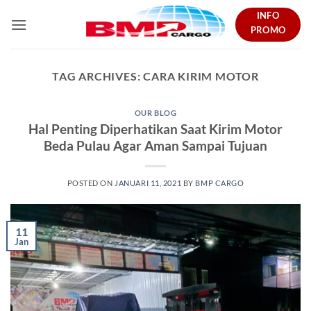
Skip
INFO
to
PROMO
content
TAG ARCHIVES:
CARA KIRIM MOTOR
OUR BLOG
Hal Penting Diperhatikan Saat Kirim Motor
Beda Pulau Agar Aman Sampai Tujuan
POSTED ON
JANUARI 11, 2021
BY
BMP CARGO
11
Jan