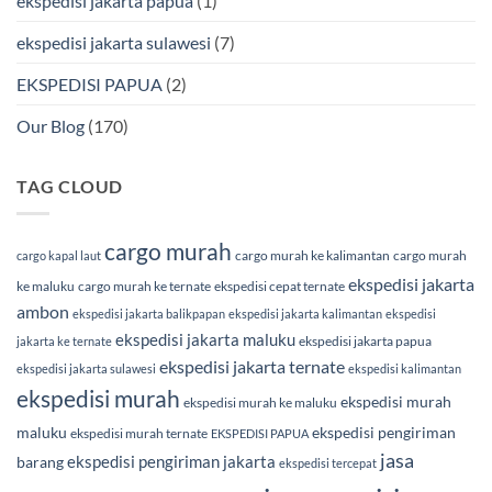
ekspedisi jakarta papua
(1)
ekspedisi jakarta sulawesi
(7)
EKSPEDISI PAPUA
(2)
Our Blog
(170)
TAG CLOUD
cargo murah
cargo murah ke kalimantan
cargo murah
cargo kapal laut
ekspedisi jakarta
ke maluku
cargo murah ke ternate
ekspedisi cepat ternate
ambon
ekspedisi jakarta balikpapan
ekspedisi jakarta kalimantan
ekspedisi
ekspedisi jakarta maluku
ekspedisi jakarta papua
jakarta ke ternate
ekspedisi jakarta ternate
ekspedisi jakarta sulawesi
ekspedisi kalimantan
ekspedisi murah
ekspedisi murah
ekspedisi murah ke maluku
maluku
ekspedisi pengiriman
ekspedisi murah ternate
EKSPEDISI PAPUA
jasa
ekspedisi pengiriman jakarta
barang
ekspedisi tercepat