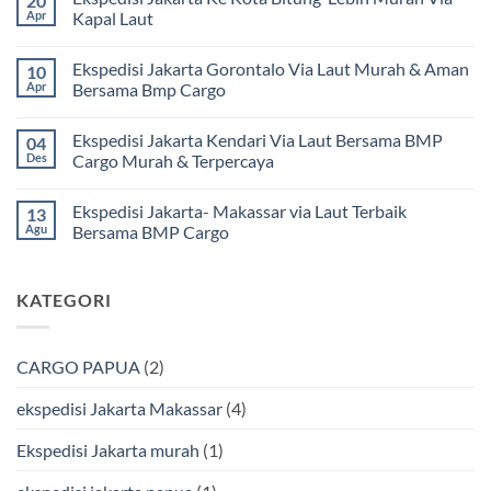
20
pada
Apr
Kapal Laut
Ekspedisi
Jakarta
Tak
Mamuju
ada
Ekspedisi Jakarta Gorontalo Via Laut Murah & Aman
10
Murah
komentar
dan
pada
Apr
Bersama Bmp Cargo
Terpercaya
Ekspedisi
|
Jakarta
Tak
Jasa
Ke
ada
Ekspedisi Jakarta Kendari Via Laut Bersama BMP
04
Cargo
Kota
komentar
Jakarta
Bitung
pada
Des
Cargo Murah & Terpercaya
ke
Lebih
Ekspedisi
Mamuju
Murah
Jakarta
Tak
Bersama
Via
Gorontalo
ada
Ekspedisi Jakarta- Makassar via Laut Terbaik
13
BMP
Kapal
Via
komentar
Cargo
Laut
Laut
pada
Agu
Bersama BMP Cargo
Murah
Ekspedisi
&
Jakarta
Tak
Aman
Kendari
ada
Bersama
Via
komentar
KATEGORI
Bmp
Laut
pada
Cargo
Bersama
Ekspedisi
BMP
Jakarta-
Cargo
Makassar
Murah
via
CARGO PAPUA
(2)
&
Laut
Terpercaya
Terbaik
Bersama
ekspedisi Jakarta Makassar
(4)
BMP
Cargo
Ekspedisi Jakarta murah
(1)