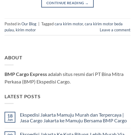
CONTINUE READING
→
Posted in
Our Blog
|
Tagged
cara kirim motor
,
cara kirim motor beda
pulau
,
kirim motor
Leave a comment
ABOUT
BMP Cargo Express
adalah situs resmi dari PT Bina Mitra
Perkasa (BMP) Ekspedisi Cargo.
LATEST POSTS
Ekspedisi Jakarta Mamuju Murah dan Terpercaya |
18
Jun
Jasa Cargo Jakarta ke Mamuju Bersama BMP Cargo
Tak
ada
Ekspedisi Jakarta Ke Kota Bitung Lebih Murah Via
komentar