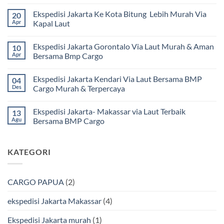
Tak
ada
Ekspedisi Jakarta Ke Kota Bitung Lebih Murah Via
20
komentar
pada
Apr
Kapal Laut
Ekspedisi
Jakarta
Tak
Mamuju
ada
Ekspedisi Jakarta Gorontalo Via Laut Murah & Aman
10
Murah
komentar
dan
pada
Apr
Bersama Bmp Cargo
Terpercaya
Ekspedisi
|
Jakarta
Tak
Jasa
Ke
ada
Ekspedisi Jakarta Kendari Via Laut Bersama BMP
04
Cargo
Kota
komentar
Jakarta
Bitung
pada
Des
Cargo Murah & Terpercaya
ke
Lebih
Ekspedisi
Mamuju
Murah
Jakarta
Tak
Bersama
Via
Gorontalo
ada
Ekspedisi Jakarta- Makassar via Laut Terbaik
13
BMP
Kapal
Via
komentar
Cargo
Laut
Laut
pada
Agu
Bersama BMP Cargo
Murah
Ekspedisi
&
Jakarta
Tak
Aman
Kendari
ada
Bersama
Via
komentar
KATEGORI
Bmp
Laut
pada
Cargo
Bersama
Ekspedisi
BMP
Jakarta-
Cargo
Makassar
Murah
via
CARGO PAPUA
(2)
&
Laut
Terpercaya
Terbaik
Bersama
ekspedisi Jakarta Makassar
(4)
BMP
Cargo
Ekspedisi Jakarta murah
(1)