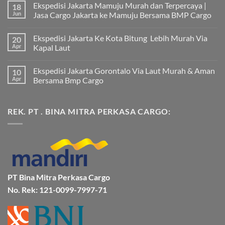
Ekspedisi Jakarta Mamuju Murah dan Terpercaya |
18
Jun
Jasa Cargo Jakarta ke Mamuju Bersama BMP Cargo
Tak
ada
Ekspedisi Jakarta Ke Kota Bitung Lebih Murah Via
20
komentar
pada
Apr
Kapal Laut
Ekspedisi
Jakarta
Tak
Mamuju
ada
Ekspedisi Jakarta Gorontalo Via Laut Murah & Aman
10
Murah
komentar
dan
pada
Apr
Bersama Bmp Cargo
Terpercaya
Ekspedisi
|
Jakarta
Tak
Jasa
Ke
ada
Cargo
Kota
komentar
REK. PT . BINA MITRA PERKASA CARGO:
Jakarta
Bitung
pada
ke
Lebih
Ekspedisi
Mamuju
Murah
Jakarta
Bersama
Via
Gorontalo
BMP
Kapal
Via
Cargo
Laut
Laut
Murah
&
Aman
Bersama
Bmp
PT Bina Mitra Perkasa Cargo
Cargo
No. Rek: 121-0099-7997-71