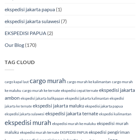
ekspedisi jakarta papua
(1)
ekspedisi jakarta sulawesi
(7)
EKSPEDISI PAPUA
(2)
Our Blog
(170)
TAG CLOUD
cargo murah
cargo murah ke kalimantan
cargo murah
cargo kapal laut
ekspedisi jakarta
ke maluku
cargo murah ke ternate
ekspedisi cepat ternate
ambon
ekspedisi jakarta balikpapan
ekspedisi jakarta kalimantan
ekspedisi
ekspedisi jakarta maluku
ekspedisi jakarta papua
jakarta ke ternate
ekspedisi jakarta ternate
ekspedisi jakarta sulawesi
ekspedisi kalimantan
ekspedisi murah
ekspedisi murah
ekspedisi murah ke maluku
maluku
ekspedisi pengiriman
ekspedisi murah ternate
EKSPEDISI PAPUA
jasa