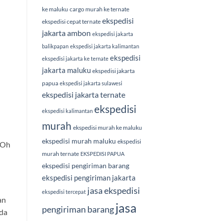
ke maluku
cargo murah ke ternate
ekspedisi
ekspedisi cepat ternate
jakarta ambon
ekspedisi jakarta
balikpapan
ekspedisi jakarta kalimantan
ekspedisi
ekspedisi jakarta ke ternate
jakarta maluku
ekspedisi jakarta
papua
ekspedisi jakarta sulawesi
ekspedisi jakarta ternate
ekspedisi
ekspedisi kalimantan
murah
ekspedisi murah ke maluku
ekspedisi murah maluku
ekspedisi
 Oh
murah ternate
EKSPEDISI PAPUA
ekspedisi pengiriman barang
ekspedisi pengiriman jakarta
jasa ekspedisi
ekspedisi tercepat
an
jasa
pengiriman barang
nda