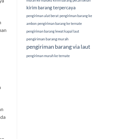
ya
murah ke maluku
kirim barang pecah belah
kirim barang terpercaya
pengiriman alat berat
pengiriman barang ke
n
ambon
pengiriman barang ke ternate
han
pengiriman barang lewat kapal laut
pengiriman barang murah
pengiriman barang via laut
pengiriman murah ke ternate
h
an
ada
an