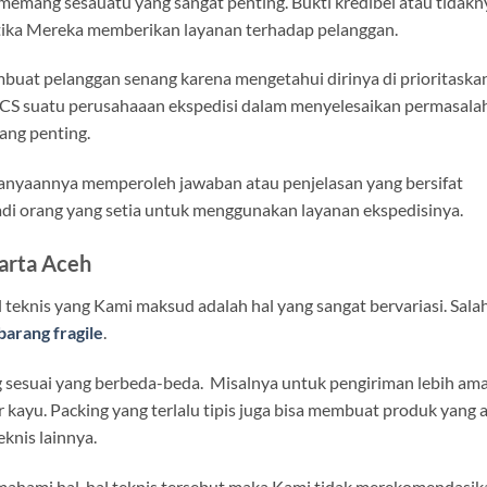
i memang sesauatu yang sangat penting. Bukti kredibel atau tidakn
ketika Mereka memberikan layanan terhadap pelanggan.
buat pelanggan senang karena mengetahui dirinya di prioritaska
an CS suatu perusahaaan ekspedisi dalam menyelesaikan permasala
ang penting.
tanyaannya memperoleh jawaban atau penjelasan yang bersifat
adi orang yang setia untuk menggunakan layanan ekspedisinya.
arta Aceh
 teknis yang Kami maksud adalah hal yang sangat bervariasi. Sala
barang fragile
.
ng sesuai yang berbeda-beda. Misalnya untuk pengiriman lebih am
kayu. Packing yang terlalu tipis juga bisa membuat produk yang 
eknis lainnya.
memahami hal-hal teknis tersebut maka Kami tidak merekomendasik