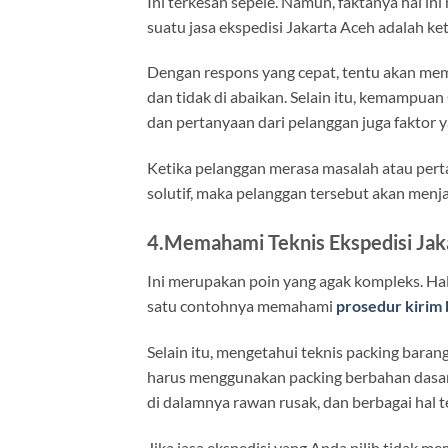
Ini terkesan sepele. Namun, faktanya hal in
suatu jasa ekspedisi Jakarta Aceh adalah 
Dengan respons yang cepat, tentu akan mem
dan tidak di abaikan. Selain itu, kemampu
dan pertanyaan dari pelanggan juga faktor y
Ketika pelanggan merasa masalah atau per
solutif, maka pelanggan tersebut akan menj
4.Memahami Teknis Ekspedisi Jak
Ini merupakan poin yang agak kompleks. Hal
satu contohnya memahami
prosedur kirim 
Selain itu, mengetahui teknis packing bara
harus menggunakan packing berbahan dasar 
di dalamnya rawan rusak, dan berbagai hal t
Jika jasa ekspedisi yang Anda pilih tidak 