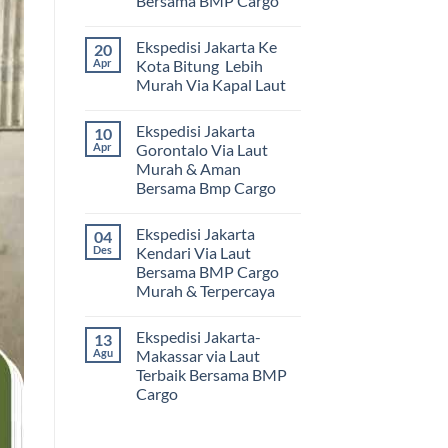
Bersama BMP Cargo
Tak
ada
Ekspedisi Jakarta Ke
20
komentar
pada
Apr
Kota Bitung Lebih
Ekspedisi
Murah Via Kapal Laut
Jakarta
Mamuju
Tak
Murah
ada
dan
Ekspedisi Jakarta
10
komentar
Terpercaya
pada
Apr
Gorontalo Via Laut
|
Ekspedisi
Jasa
Murah & Aman
Jakarta
Cargo
Ke
Bersama Bmp Cargo
Jakarta
Kota
ke
Bitung
Tak
Mamuju
Lebih
ada
Bersama
Ekspedisi Jakarta
04
Murah
komentar
BMP
pada
Via
Des
Kendari Via Laut
Cargo
Ekspedisi
Kapal
Bersama BMP Cargo
Jakarta
Laut
Gorontalo
Murah & Terpercaya
Via
Laut
Tak
Murah
ada
Ekspedisi Jakarta-
13
&
komentar
pada
Aman
Agu
Makassar via Laut
Ekspedisi
Bersama
Terbaik Bersama BMP
Jakarta
Bmp
Kendari
Cargo
Cargo
Via
Laut
Tak
Bersama
ada
BMP
komentar