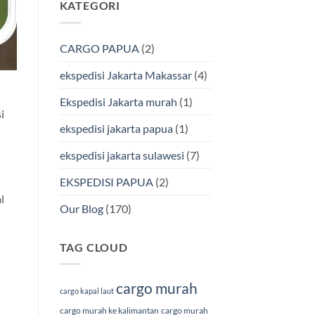
KATEGORI
pada
Cargo
Ekspedisi
Murah
Jakarta-
&
Makassar
Terpercaya
via
CARGO PAPUA
(2)
Laut
Terbaik
Bersama
ekspedisi Jakarta Makassar
(4)
BMP
Cargo
Ekspedisi Jakarta murah
(1)
i
ekspedisi jakarta papua
(1)
ekspedisi jakarta sulawesi
(7)
EKSPEDISI PAPUA
(2)
l
Our Blog
(170)
TAG CLOUD
cargo murah
cargo kapal laut
cargo murah ke kalimantan
cargo murah