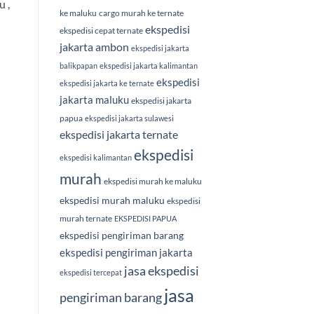
 ,
ke maluku
cargo murah ke ternate
ekspedisi
ekspedisi cepat ternate
jakarta ambon
ekspedisi jakarta
balikpapan
ekspedisi jakarta kalimantan
ekspedisi
ekspedisi jakarta ke ternate
jakarta maluku
ekspedisi jakarta
papua
ekspedisi jakarta sulawesi
ekspedisi jakarta ternate
ekspedisi
ekspedisi kalimantan
murah
ekspedisi murah ke maluku
ekspedisi murah maluku
ekspedisi
murah ternate
EKSPEDISI PAPUA
ekspedisi pengiriman barang
ekspedisi pengiriman jakarta
jasa ekspedisi
ekspedisi tercepat
jasa
pengiriman barang