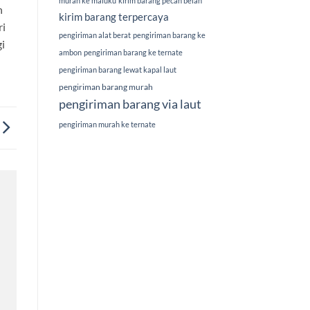
murah ke maluku
kirim barang pecah belah
n
kirim barang terpercaya
ri
pengiriman alat berat
pengiriman barang ke
i
ambon
pengiriman barang ke ternate
pengiriman barang lewat kapal laut
pengiriman barang murah
pengiriman barang via laut
pengiriman murah ke ternate