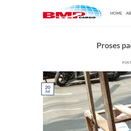
Skip
to
HOME
AB
content
Proses pa
POS
20
Jul