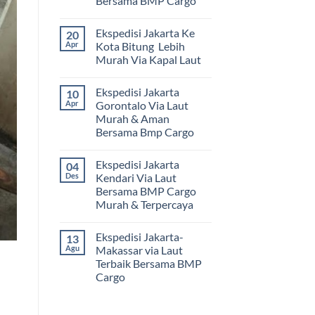
Bersama BMP Cargo
Tak
ada
Ekspedisi Jakarta Ke
20
komentar
pada
Apr
Kota Bitung Lebih
Ekspedisi
Murah Via Kapal Laut
Jakarta
Mamuju
Tak
Murah
ada
dan
Ekspedisi Jakarta
10
komentar
Terpercaya
pada
Apr
Gorontalo Via Laut
|
Ekspedisi
Jasa
Murah & Aman
Jakarta
Cargo
Ke
Bersama Bmp Cargo
Jakarta
Kota
ke
Bitung
Tak
Mamuju
Lebih
ada
Bersama
Ekspedisi Jakarta
04
Murah
komentar
BMP
pada
Via
Des
Kendari Via Laut
Cargo
Ekspedisi
Kapal
Bersama BMP Cargo
Jakarta
Laut
Gorontalo
Murah & Terpercaya
Via
Laut
Tak
Murah
ada
Ekspedisi Jakarta-
13
&
komentar
pada
Aman
Agu
Makassar via Laut
Ekspedisi
Bersama
Terbaik Bersama BMP
Jakarta
Bmp
Kendari
Cargo
Cargo
Via
Laut
Tak
Bersama
ada
BMP
komentar