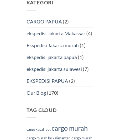
KATEGORI
pada
Cargo
Ekspedisi
Murah
Jakarta-
&
Makassar
Terpercaya
via
CARGO PAPUA
(2)
Laut
Terbaik
Bersama
ekspedisi Jakarta Makassar
(4)
BMP
Cargo
Ekspedisi Jakarta murah
(1)
ekspedisi jakarta papua
(1)
ekspedisi jakarta sulawesi
(7)
EKSPEDISI PAPUA
(2)
Our Blog
(170)
TAG CLOUD
cargo murah
cargo kapal laut
cargo murah ke kalimantan
cargo murah