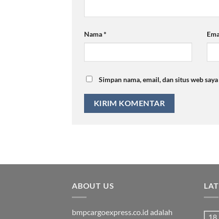
Nama
*
Ema
Simpan nama, email, dan situs web say
ABOUT US
LA
bmpcargoexpress.co.id adalah
18