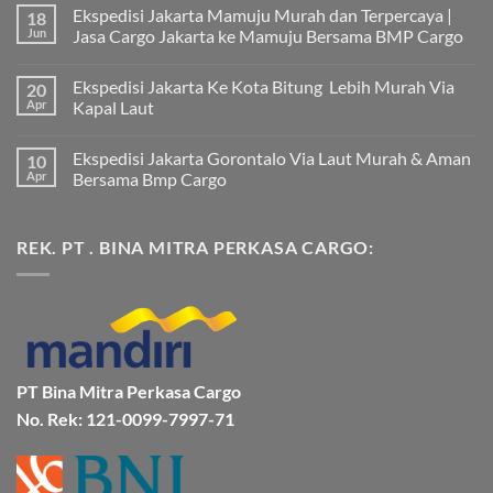
Ekspedisi Jakarta Mamuju Murah dan Terpercaya |
18
Jun
Jasa Cargo Jakarta ke Mamuju Bersama BMP Cargo
Tak
ada
Ekspedisi Jakarta Ke Kota Bitung Lebih Murah Via
20
komentar
pada
Apr
Kapal Laut
Ekspedisi
Jakarta
Tak
Mamuju
ada
Ekspedisi Jakarta Gorontalo Via Laut Murah & Aman
10
Murah
komentar
dan
pada
Apr
Bersama Bmp Cargo
Terpercaya
Ekspedisi
|
Jakarta
Tak
Jasa
Ke
ada
Cargo
Kota
komentar
REK. PT . BINA MITRA PERKASA CARGO:
Jakarta
Bitung
pada
ke
Lebih
Ekspedisi
Mamuju
Murah
Jakarta
Bersama
Via
Gorontalo
BMP
Kapal
Via
Cargo
Laut
Laut
Murah
&
Aman
Bersama
Bmp
PT Bina Mitra Perkasa Cargo
Cargo
No. Rek: 121-0099-7997-71