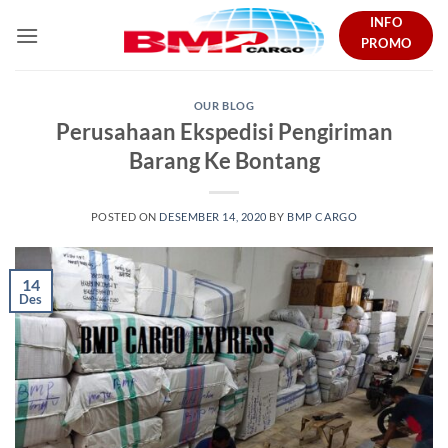
Skip
INFO
to
PROMO
content
OUR BLOG
Perusahaan Ekspedisi Pengiriman
Barang Ke Bontang
POSTED ON
DESEMBER 14, 2020
BY
BMP CARGO
14
Des