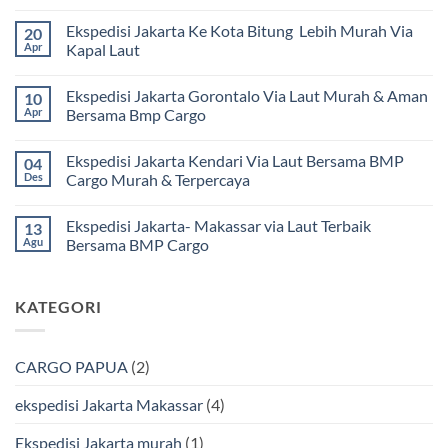
Tak
ada
Ekspedisi Jakarta Ke Kota Bitung Lebih Murah Via
20
komentar
pada
Apr
Kapal Laut
Ekspedisi
Jakarta
Tak
Mamuju
ada
Ekspedisi Jakarta Gorontalo Via Laut Murah & Aman
10
Murah
komentar
dan
pada
Apr
Bersama Bmp Cargo
Terpercaya
Ekspedisi
|
Jakarta
Tak
Jasa
Ke
ada
Ekspedisi Jakarta Kendari Via Laut Bersama BMP
04
Cargo
Kota
komentar
Jakarta
Bitung
pada
Des
Cargo Murah & Terpercaya
ke
Lebih
Ekspedisi
Mamuju
Murah
Jakarta
Tak
Bersama
Via
Gorontalo
ada
Ekspedisi Jakarta- Makassar via Laut Terbaik
13
BMP
Kapal
Via
komentar
Cargo
Laut
Laut
pada
Agu
Bersama BMP Cargo
Murah
Ekspedisi
&
Jakarta
Tak
Aman
Kendari
ada
Bersama
Via
komentar
KATEGORI
Bmp
Laut
pada
Cargo
Bersama
Ekspedisi
BMP
Jakarta-
Cargo
Makassar
Murah
via
CARGO PAPUA
(2)
&
Laut
Terpercaya
Terbaik
Bersama
ekspedisi Jakarta Makassar
(4)
BMP
Cargo
Ekspedisi Jakarta murah
(1)