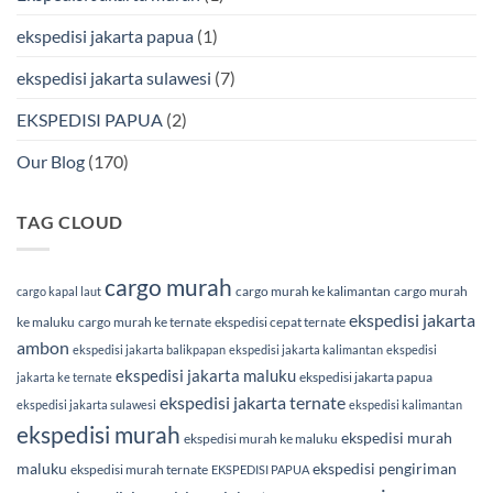
ekspedisi jakarta papua
(1)
ekspedisi jakarta sulawesi
(7)
EKSPEDISI PAPUA
(2)
Our Blog
(170)
TAG CLOUD
cargo murah
cargo murah ke kalimantan
cargo murah
cargo kapal laut
ekspedisi jakarta
ke maluku
cargo murah ke ternate
ekspedisi cepat ternate
ambon
ekspedisi jakarta balikpapan
ekspedisi jakarta kalimantan
ekspedisi
ekspedisi jakarta maluku
ekspedisi jakarta papua
jakarta ke ternate
ekspedisi jakarta ternate
ekspedisi jakarta sulawesi
ekspedisi kalimantan
ekspedisi murah
ekspedisi murah
ekspedisi murah ke maluku
maluku
ekspedisi pengiriman
ekspedisi murah ternate
EKSPEDISI PAPUA