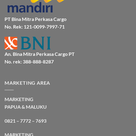
Murah
&
Aman
Bersama
Bmp
PT Bina Mitra Perkasa Cargo
Cargo
No. Rek: 121-0099-7997-71
An. Bina Mitra Perkasa Cargo PT
No. rek: 388-888-8287
MARKETING AREA
MARKETING
PAPUA & MALUKU
0821 – 7772 – 7693
MARKETING