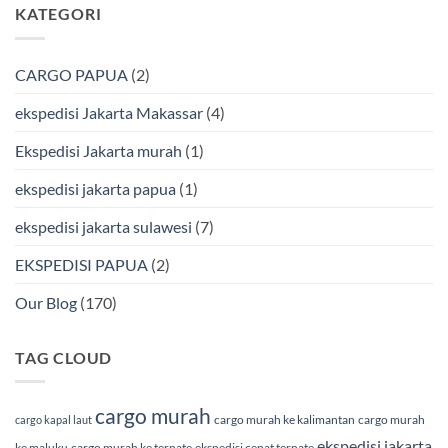
KATEGORI
Bmp
Laut
pada
Cargo
Bersama
Ekspedisi
BMP
Jakarta-
Cargo
Makassar
Murah
via
CARGO PAPUA
(2)
&
Laut
Terpercaya
Terbaik
Bersama
ekspedisi Jakarta Makassar
(4)
BMP
Cargo
Ekspedisi Jakarta murah
(1)
ekspedisi jakarta papua
(1)
ekspedisi jakarta sulawesi
(7)
EKSPEDISI PAPUA
(2)
Our Blog
(170)
TAG CLOUD
cargo murah
cargo murah ke kalimantan
cargo murah
cargo kapal laut
ekspedisi jakarta
ke maluku
cargo murah ke ternate
ekspedisi cepat ternate