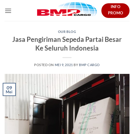
Skip
INFO
to
PROMO
content
OUR BLOG
Jasa Pengiriman Sepeda Partai Besar
Ke Seluruh Indonesia
POSTED ON
MEI 9, 2021
BY
BMP CARGO
09
Mei