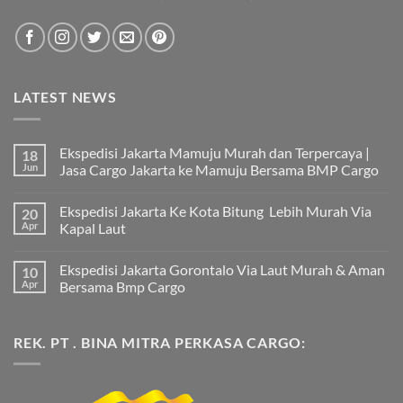
LATEST NEWS
Ekspedisi Jakarta Mamuju Murah dan Terpercaya |
18
Jun
Jasa Cargo Jakarta ke Mamuju Bersama BMP Cargo
Tak
ada
Ekspedisi Jakarta Ke Kota Bitung Lebih Murah Via
20
komentar
pada
Apr
Kapal Laut
Ekspedisi
Jakarta
Tak
Mamuju
ada
Ekspedisi Jakarta Gorontalo Via Laut Murah & Aman
10
Murah
komentar
dan
pada
Apr
Bersama Bmp Cargo
Terpercaya
Ekspedisi
|
Jakarta
Tak
Jasa
Ke
ada
Cargo
Kota
komentar
REK. PT . BINA MITRA PERKASA CARGO:
Jakarta
Bitung
pada
ke
Lebih
Ekspedisi
Mamuju
Murah
Jakarta
Bersama
Via
Gorontalo
BMP
Kapal
Via
Cargo
Laut
Laut