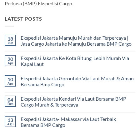
Perkasa (BMP) Ekspedisi Cargo.
LATEST POSTS
Ekspedisi Jakarta Mamuju Murah dan Terpercaya |
18
Jun
Jasa Cargo Jakarta ke Mamuju Bersama BMP Cargo
Tak
ada
Ekspedisi Jakarta Ke Kota Bitung Lebih Murah Via
20
komentar
pada
Apr
Kapal Laut
Ekspedisi
Jakarta
Tak
Mamuju
ada
Ekspedisi Jakarta Gorontalo Via Laut Murah & Aman
10
Murah
komentar
dan
pada
Apr
Bersama Bmp Cargo
Terpercaya
Ekspedisi
|
Jakarta
Tak
Jasa
Ke
ada
Ekspedisi Jakarta Kendari Via Laut Bersama BMP
04
Cargo
Kota
komentar
Jakarta
Bitung
pada
Des
Cargo Murah & Terpercaya
ke
Lebih
Ekspedisi
Mamuju
Murah
Jakarta
Tak
Bersama
Via
Gorontalo
ada
Ekspedisi Jakarta- Makassar via Laut Terbaik
13
BMP
Kapal
Via
komentar
Cargo
Laut
Laut
pada
Agu
Bersama BMP Cargo
Murah
Ekspedisi
&
Jakarta
Tak
Aman
Kendari
ada
Bersama
Via
komentar