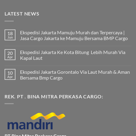
LATEST NEWS
Ekspedisi Jakarta Mamuju Murah dan Terpercaya |
18
Jun
Jasa Cargo Jakarta ke Mamuju Bersama BMP Cargo
Tak
ada
Ekspedisi Jakarta Ke Kota Bitung Lebih Murah Via
20
komentar
pada
Apr
Kapal Laut
Ekspedisi
Jakarta
Tak
Mamuju
ada
Ekspedisi Jakarta Gorontalo Via Laut Murah & Aman
10
Murah
komentar
dan
pada
Apr
Bersama Bmp Cargo
Terpercaya
Ekspedisi
|
Jakarta
Tak
Jasa
Ke
ada
Cargo
Kota
komentar
REK. PT . BINA MITRA PERKASA CARGO:
Jakarta
Bitung
pada
ke
Lebih
Ekspedisi
Mamuju
Murah
Jakarta
Bersama
Via
Gorontalo
BMP
Kapal
Via
Cargo
Laut
Laut
Murah
&
Aman
Bersama
Bmp
PT Bina Mitra Perkasa Cargo