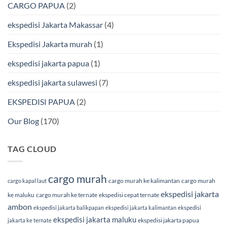
CARGO PAPUA
(2)
&
Laut
Terpercaya
Terbaik
Bersama
ekspedisi Jakarta Makassar
(4)
BMP
Cargo
Ekspedisi Jakarta murah
(1)
ekspedisi jakarta papua
(1)
ekspedisi jakarta sulawesi
(7)
EKSPEDISI PAPUA
(2)
Our Blog
(170)
TAG CLOUD
cargo murah
cargo murah ke kalimantan
cargo murah
cargo kapal laut
ekspedisi jakarta
ke maluku
cargo murah ke ternate
ekspedisi cepat ternate
ambon
ekspedisi jakarta balikpapan
ekspedisi jakarta kalimantan
ekspedisi
ekspedisi jakarta maluku
ekspedisi jakarta papua
jakarta ke ternate