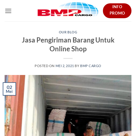
Skip
INFO
to
PROMO
content
OUR BLOG
Jasa Pengiriman Barang Untuk
Online Shop
POSTED ON
MEI 2, 2021
BY
BMP CARGO
02
Mei