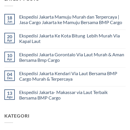
Ekspedisi Jakarta Mamuju Murah dan Terpercaya |
18
Jun
Jasa Cargo Jakarta ke Mamuju Bersama BMP Cargo
Tak
ada
Ekspedisi Jakarta Ke Kota Bitung Lebih Murah Via
20
komentar
pada
Apr
Kapal Laut
Ekspedisi
Jakarta
Tak
Mamuju
ada
Ekspedisi Jakarta Gorontalo Via Laut Murah & Aman
10
Murah
komentar
dan
pada
Apr
Bersama Bmp Cargo
Terpercaya
Ekspedisi
|
Jakarta
Tak
Jasa
Ke
ada
Ekspedisi Jakarta Kendari Via Laut Bersama BMP
04
Cargo
Kota
komentar
Jakarta
Bitung
pada
Des
Cargo Murah & Terpercaya
ke
Lebih
Ekspedisi
Mamuju
Murah
Jakarta
Tak
Bersama
Via
Gorontalo
ada
Ekspedisi Jakarta- Makassar via Laut Terbaik
13
BMP
Kapal
Via
komentar
Cargo
Laut
Laut
pada
Agu
Bersama BMP Cargo
Murah
Ekspedisi
&
Jakarta
Tak
Aman
Kendari
ada
Bersama
Via
komentar
KATEGORI
Bmp
Laut
pada
Cargo
Bersama
Ekspedisi
BMP
Jakarta-
Cargo
Makassar
Murah
via