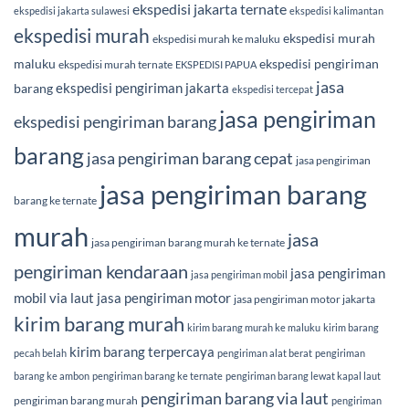
ekspedisi jakarta ternate
ekspedisi jakarta sulawesi
ekspedisi kalimantan
ekspedisi murah
ekspedisi murah
ekspedisi murah ke maluku
maluku
ekspedisi pengiriman
ekspedisi murah ternate
EKSPEDISI PAPUA
jasa
ekspedisi pengiriman jakarta
barang
ekspedisi tercepat
jasa pengiriman
ekspedisi pengiriman barang
barang
jasa pengiriman barang cepat
jasa pengiriman
jasa pengiriman barang
barang ke ternate
murah
jasa
jasa pengiriman barang murah ke ternate
pengiriman kendaraan
jasa pengiriman
jasa pengiriman mobil
mobil via laut
jasa pengiriman motor
jasa pengiriman motor jakarta
kirim barang murah
kirim barang murah ke maluku
kirim barang
kirim barang terpercaya
pecah belah
pengiriman alat berat
pengiriman
barang ke ambon
pengiriman barang ke ternate
pengiriman barang lewat kapal laut
pengiriman barang via laut
pengiriman barang murah
pengiriman