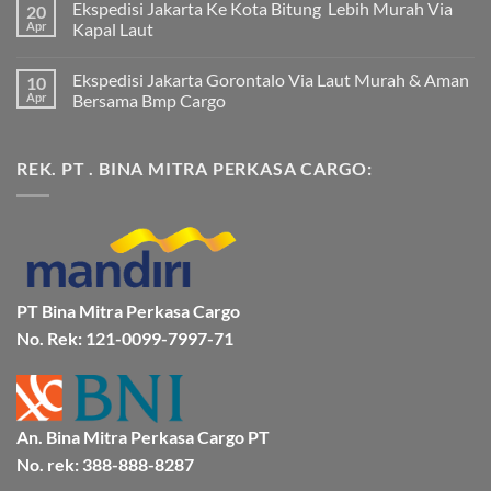
Ekspedisi Jakarta Ke Kota Bitung Lebih Murah Via
20
komentar
pada
Apr
Kapal Laut
Ekspedisi
Jakarta
Tak
Mamuju
ada
Ekspedisi Jakarta Gorontalo Via Laut Murah & Aman
10
Murah
komentar
dan
pada
Apr
Bersama Bmp Cargo
Terpercaya
Ekspedisi
|
Jakarta
Tak
Jasa
Ke
ada
Cargo
Kota
komentar
REK. PT . BINA MITRA PERKASA CARGO:
Jakarta
Bitung
pada
ke
Lebih
Ekspedisi
Mamuju
Murah
Jakarta
Bersama
Via
Gorontalo
BMP
Kapal
Via
Cargo
Laut
Laut
Murah
&
Aman
Bersama
Bmp
PT Bina Mitra Perkasa Cargo
Cargo
No. Rek: 121-0099-7997-71
An. Bina Mitra Perkasa Cargo PT
No. rek: 388-888-8287