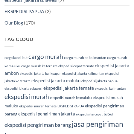
EKSPEDISI PAPUA
(2)
Our Blog
(170)
TAG CLOUD
cargo murah
cargo murah ke kalimantan
cargo murah
cargo kapal laut
ekspedisi jakarta
ke maluku
cargo murah ke ternate
ekspedisi cepat ternate
ambon
ekspedisi jakarta balikpapan
ekspedisi jakarta kalimantan
ekspedisi
ekspedisi jakarta maluku
ekspedisi jakarta papua
jakarta ke ternate
ekspedisi jakarta ternate
ekspedisi jakarta sulawesi
ekspedisi kalimantan
ekspedisi murah
ekspedisi murah
ekspedisi murah ke maluku
maluku
ekspedisi pengiriman
ekspedisi murah ternate
EKSPEDISI PAPUA
jasa
ekspedisi pengiriman jakarta
barang
ekspedisi tercepat
jasa pengiriman
ekspedisi pengiriman barang