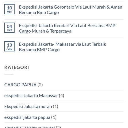
Mamuju
ada
Ekspedisi Jakarta Gorontalo Via Laut Murah & Aman
10
Murah
komentar
dan
pada
Apr
Bersama Bmp Cargo
Terpercaya
Ekspedisi
|
Jakarta
Tak
Jasa
Ke
ada
Ekspedisi Jakarta Kendari Via Laut Bersama BMP
04
Cargo
Kota
komentar
Jakarta
Bitung
pada
Des
Cargo Murah & Terpercaya
ke
Lebih
Ekspedisi
Mamuju
Murah
Jakarta
Tak
Bersama
Via
Gorontalo
ada
Ekspedisi Jakarta- Makassar via Laut Terbaik
13
BMP
Kapal
Via
komentar
Cargo
Laut
Laut
pada
Agu
Bersama BMP Cargo
Murah
Ekspedisi
&
Jakarta
Tak
Aman
Kendari
ada
Bersama
Via
komentar
KATEGORI
Bmp
Laut
pada
Cargo
Bersama
Ekspedisi
BMP
Jakarta-
Cargo
Makassar
Murah
via
CARGO PAPUA
(2)
&
Laut
Terpercaya
Terbaik
Bersama
ekspedisi Jakarta Makassar
(4)
BMP
Cargo
Ekspedisi Jakarta murah
(1)
ekspedisi jakarta papua
(1)
ekspedisi jakarta sulawesi
(7)