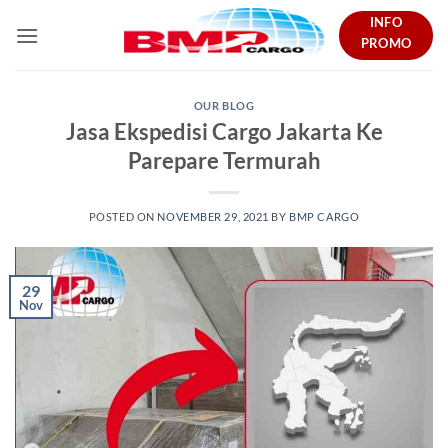
Skip
INFO
to
PROMO
content
OUR BLOG
Jasa Ekspedisi Cargo Jakarta Ke
Parepare Termurah
POSTED ON
NOVEMBER 29, 2021
BY
BMP CARGO
29
Nov