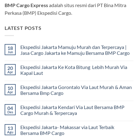
BMP Cargo Express
adalah situs resmi dari PT Bina Mitra
Perkasa (BMP) Ekspedisi Cargo.
LATEST POSTS
Ekspedisi Jakarta Mamuju Murah dan Terpercaya |
18
Jun
Jasa Cargo Jakarta ke Mamuju Bersama BMP Cargo
Tak
ada
Ekspedisi Jakarta Ke Kota Bitung Lebih Murah Via
20
komentar
pada
Apr
Kapal Laut
Ekspedisi
Jakarta
Tak
Mamuju
ada
Ekspedisi Jakarta Gorontalo Via Laut Murah & Aman
10
Murah
komentar
dan
pada
Apr
Bersama Bmp Cargo
Terpercaya
Ekspedisi
|
Jakarta
Tak
Jasa
Ke
ada
Ekspedisi Jakarta Kendari Via Laut Bersama BMP
04
Cargo
Kota
komentar
Jakarta
Bitung
pada
Des
Cargo Murah & Terpercaya
ke
Lebih
Ekspedisi
Mamuju
Murah
Jakarta
Tak
Bersama
Via
Gorontalo
ada
Ekspedisi Jakarta- Makassar via Laut Terbaik
13
BMP
Kapal
Via
komentar
Cargo
Laut
Laut
pada
Agu
Bersama BMP Cargo
Murah
Ekspedisi