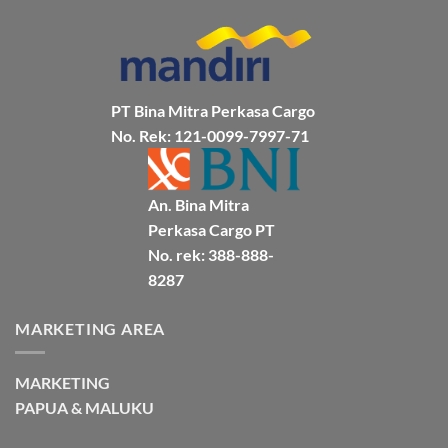
BMP
Kapal
Via
Cargo
Laut
Laut
Murah
&
Aman
Bersama
Bmp
Cargo
PT Bina Mitra Perkasa Cargo
No. Rek: 121-0099-7997-71
An. Bina Mitra
Perkasa Cargo PT
No. rek: 388-888-
8287
MARKETING AREA
MARKETING
PAPUA & MALUKU