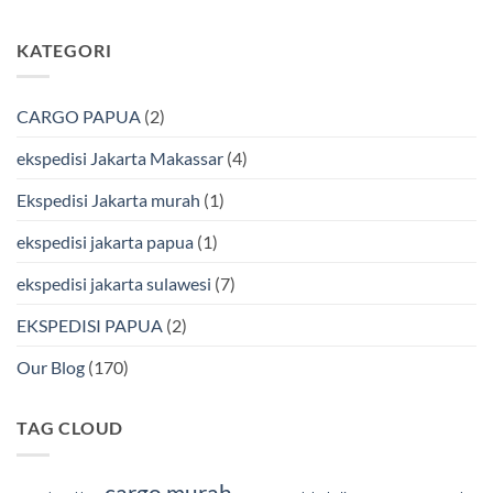
&
Jakarta
Tak
Aman
Kendari
ada
Bersama
Via
komentar
KATEGORI
Bmp
Laut
pada
Cargo
Bersama
Ekspedisi
BMP
Jakarta-
Cargo
Makassar
Murah
via
CARGO PAPUA
(2)
&
Laut
Terpercaya
Terbaik
Bersama
ekspedisi Jakarta Makassar
(4)
BMP
Cargo
Ekspedisi Jakarta murah
(1)
ekspedisi jakarta papua
(1)
ekspedisi jakarta sulawesi
(7)
EKSPEDISI PAPUA
(2)
Our Blog
(170)
TAG CLOUD
cargo murah