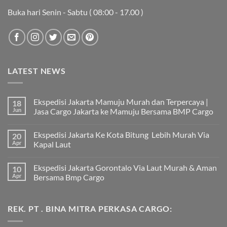
Buka hari Senin - Sabtu ( 08:00 - 17.00 )
LATEST NEWS
Ekspedisi Jakarta Mamuju Murah dan Terpercaya |
18
Jun
Jasa Cargo Jakarta ke Mamuju Bersama BMP Cargo
Tak
ada
Ekspedisi Jakarta Ke Kota Bitung Lebih Murah Via
20
komentar
pada
Apr
Kapal Laut
Ekspedisi
Jakarta
Tak
Mamuju
ada
Ekspedisi Jakarta Gorontalo Via Laut Murah & Aman
10
Murah
komentar
dan
pada
Apr
Bersama Bmp Cargo
Terpercaya
Ekspedisi
|
Jakarta
Tak
Jasa
Ke
ada
Cargo
Kota
komentar
REK. PT . BINA MITRA PERKASA CARGO:
Jakarta
Bitung
pada
ke
Lebih
Ekspedisi
Mamuju
Murah
Jakarta
Bersama
Via
Gorontalo