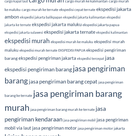
cargo murah ke kalimantan
cargo murah
cargo kapal laut
ekspedisi jakarta
ke maluku
cargo murah ke ternate
ekspedisi cepat ternate
ambon
ekspedisi jakarta balikpapan
ekspedisi jakarta kalimantan
ekspedisi
ekspedisi jakarta maluku
ekspedisi jakarta papua
jakarta ke ternate
ekspedisi jakarta ternate
ekspedisi jakarta sulawesi
ekspedisi kalimantan
ekspedisi murah
ekspedisi murah
ekspedisi murah ke maluku
maluku
ekspedisi pengiriman
ekspedisi murah ternate
EKSPEDISI PAPUA
jasa
ekspedisi pengiriman jakarta
barang
ekspedisi tercepat
jasa pengiriman
ekspedisi pengiriman barang
barang
jasa pengiriman barang cepat
jasa pengiriman
jasa pengiriman barang
barang ke ternate
murah
jasa
jasa pengiriman barang murah ke ternate
pengiriman kendaraan
jasa pengiriman
jasa pengiriman mobil
mobil via laut
jasa pengiriman motor
jasa pengiriman motor jakarta