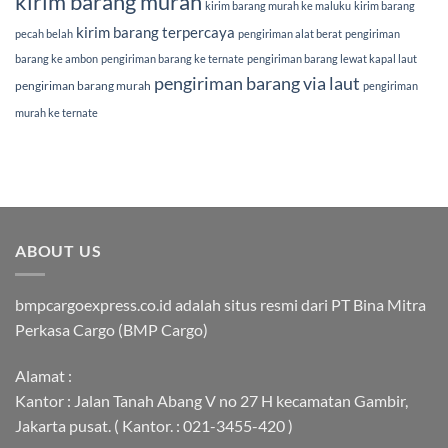
kirim barang murah
kirim barang murah ke maluku
kirim barang
kirim barang terpercaya
pecah belah
pengiriman alat berat
pengiriman
barang ke ambon
pengiriman barang ke ternate
pengiriman barang lewat kapal laut
pengiriman barang via laut
pengiriman barang murah
pengiriman
murah ke ternate
ABOUT US
bmpcargoexpress.co.id adalah situs resmi dari PT Bina Mitra
Perkasa Cargo (BMP Cargo)
Alamat :
Kantor : Jalan Tanah Abang V no 27 H kecamatan Gambir,
Jakarta pusat. ( Kantor. : 021-3455-420 )