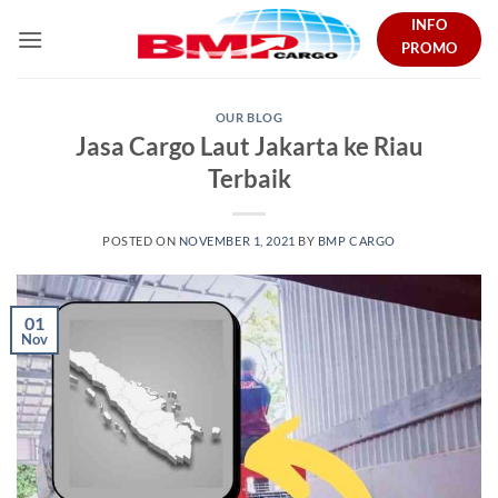
Skip
INFO
to
PROMO
content
OUR BLOG
Jasa Cargo Laut Jakarta ke Riau
Terbaik
POSTED ON
NOVEMBER 1, 2021
BY
BMP CARGO
01
Nov