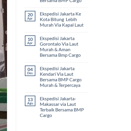
Bersama BMP Cargo
Tak
ada
Ekspedisi Jakarta Ke
20
komentar
pada
Apr
Kota Bitung Lebih
Ekspedisi
Murah Via Kapal Laut
Jakarta
Mamuju
Tak
Murah
ada
dan
Ekspedisi Jakarta
10
komentar
Terpercaya
pada
Apr
Gorontalo Via Laut
|
Ekspedisi
Jasa
Murah & Aman
Jakarta
Cargo
Ke
Bersama Bmp Cargo
Jakarta
Kota
ke
Bitung
Tak
Mamuju
Lebih
ada
Bersama
Ekspedisi Jakarta
04
Murah
komentar
BMP
pada
Via
Des
Kendari Via Laut
Cargo
Ekspedisi
Kapal
Bersama BMP Cargo
Jakarta
Laut
Gorontalo
Murah & Terpercaya
Via
Laut
Tak
Murah
ada
Ekspedisi Jakarta-
13
&
komentar
pada
Aman
Agu
Makassar via Laut
Ekspedisi
Bersama
Terbaik Bersama BMP
Jakarta
Bmp
Kendari
Cargo
Cargo
Via
Laut
Tak
Bersama
ada
BMP
komentar