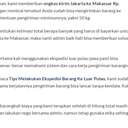
han, kami memberikan
ongkos kirim Jakarta ke Makassar Rp.
engan nominal tersebut Anda sudah bisa mengirimkan barang ke
etentuan pengiriman minimumnya, yakni 50 kg.
ntukan estimasi total berapa banyak yang harus di bayarkan unt
a ke Makassar, maka nanti admin baik hati bisa memberikan solus
.
rtama kali menggunakan ekspedisi luar pulau jawa pasti bisa
enar-benar memahami sistem dan cara kerja pengiriman barangn
mbaca
Tips Melakukan Ekspedisi Barang Ke Luar Pulau
,
kami suda
ama berjalannya pengiriman barang bisa lancar tanpa kendala. Ka
arangkali biaya yang kami terapkan setelah di hitung total masih
kan lakukan nego bersama admin, namun tetap gunaka etika sehin