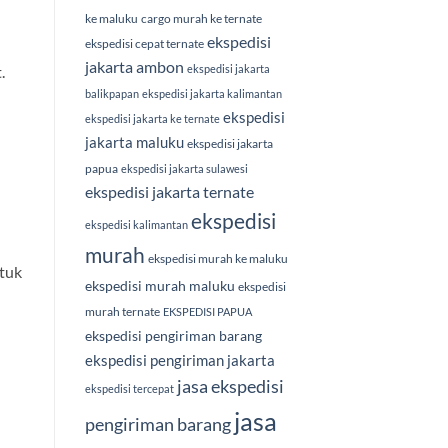
ke maluku
cargo murah ke ternate
ekspedisi
ekspedisi cepat ternate
jakarta ambon
ekspedisi jakarta
.
balikpapan
ekspedisi jakarta kalimantan
ekspedisi
ekspedisi jakarta ke ternate
jakarta maluku
ekspedisi jakarta
papua
ekspedisi jakarta sulawesi
ekspedisi jakarta ternate
ekspedisi
ekspedisi kalimantan
murah
ekspedisi murah ke maluku
ntuk
ekspedisi murah maluku
ekspedisi
murah ternate
EKSPEDISI PAPUA
ekspedisi pengiriman barang
ekspedisi pengiriman jakarta
jasa ekspedisi
ekspedisi tercepat
jasa
pengiriman barang