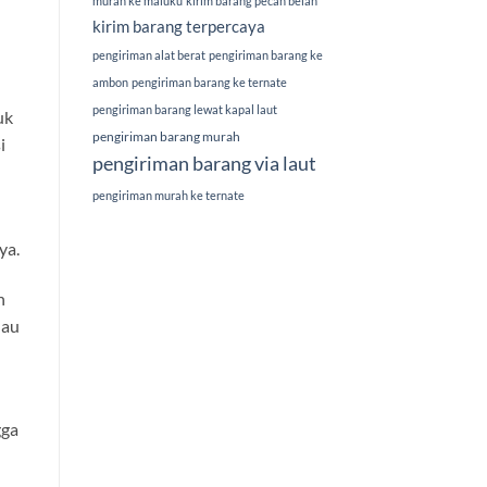
murah ke maluku
kirim barang pecah belah
kirim barang terpercaya
pengiriman alat berat
pengiriman barang ke
ambon
pengiriman barang ke ternate
pengiriman barang lewat kapal laut
uk
pengiriman barang murah
i
pengiriman barang via laut
pengiriman murah ke ternate
ya.
h
lau
gga