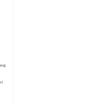
yang
ri