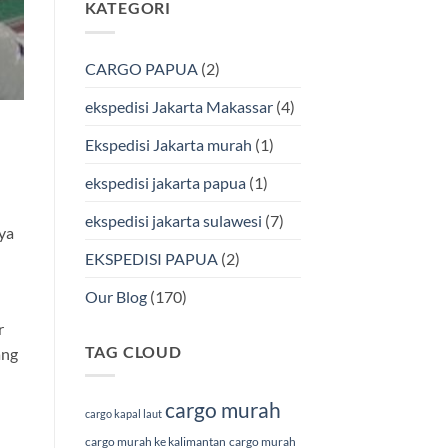
KATEGORI
pada
Cargo
Ekspedisi
Murah
Jakarta-
&
Makassar
Terpercaya
via
CARGO PAPUA
(2)
Laut
Terbaik
Bersama
ekspedisi Jakarta Makassar
(4)
BMP
Cargo
Ekspedisi Jakarta murah
(1)
ekspedisi jakarta papua
(1)
ekspedisi jakarta sulawesi
(7)
ya
EKSPEDISI PAPUA
(2)
Our Blog
(170)
r
TAG CLOUD
ang
cargo murah
cargo kapal laut
cargo murah ke kalimantan
cargo murah