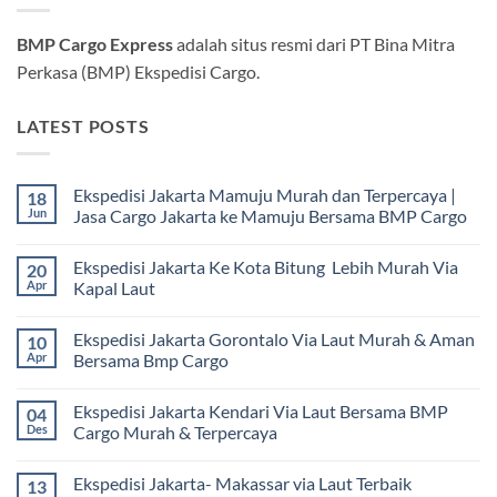
BMP Cargo Express
adalah situs resmi dari PT Bina Mitra
Perkasa (BMP) Ekspedisi Cargo.
LATEST POSTS
Ekspedisi Jakarta Mamuju Murah dan Terpercaya |
18
Jun
Jasa Cargo Jakarta ke Mamuju Bersama BMP Cargo
Tak
ada
Ekspedisi Jakarta Ke Kota Bitung Lebih Murah Via
20
komentar
pada
Apr
Kapal Laut
Ekspedisi
Jakarta
Tak
Mamuju
ada
Ekspedisi Jakarta Gorontalo Via Laut Murah & Aman
10
Murah
komentar
dan
pada
Apr
Bersama Bmp Cargo
Terpercaya
Ekspedisi
|
Jakarta
Tak
Jasa
Ke
ada
Ekspedisi Jakarta Kendari Via Laut Bersama BMP
04
Cargo
Kota
komentar
Jakarta
Bitung
pada
Des
Cargo Murah & Terpercaya
ke
Lebih
Ekspedisi
Mamuju
Murah
Jakarta
Tak
Bersama
Via
Gorontalo
ada
Ekspedisi Jakarta- Makassar via Laut Terbaik
13
BMP
Kapal
Via
komentar