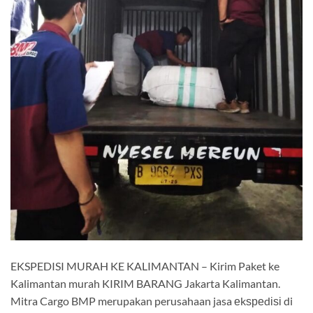
EKSPEDISI MURAH KE KALIMANTAN – Kirim Paket ke
Kalimantan murah KIRIM BARANG Jakarta Kalimantan.
Mitra Cargo BMP merupakan perusahaan jasa еkѕреdіѕі di