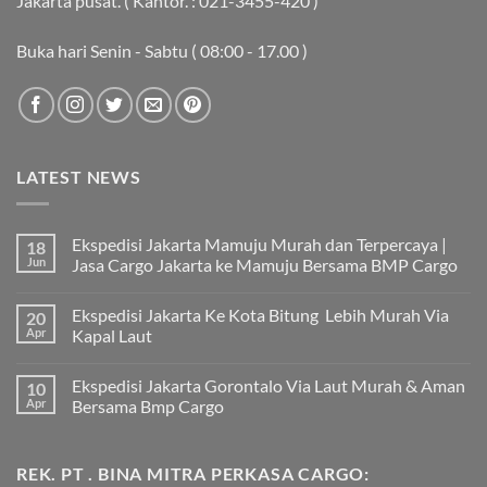
Jakarta pusat. ( Kantor. : 021-3455-420 )
Buka hari Senin - Sabtu ( 08:00 - 17.00 )
LATEST NEWS
Ekspedisi Jakarta Mamuju Murah dan Terpercaya |
18
Jun
Jasa Cargo Jakarta ke Mamuju Bersama BMP Cargo
Tak
ada
Ekspedisi Jakarta Ke Kota Bitung Lebih Murah Via
20
komentar
pada
Apr
Kapal Laut
Ekspedisi
Jakarta
Tak
Mamuju
ada
Ekspedisi Jakarta Gorontalo Via Laut Murah & Aman
10
Murah
komentar
dan
pada
Apr
Bersama Bmp Cargo
Terpercaya
Ekspedisi
|
Jakarta
Tak
Jasa
Ke
ada
Cargo
Kota
komentar
REK. PT . BINA MITRA PERKASA CARGO:
Jakarta
Bitung
pada
ke
Lebih
Ekspedisi