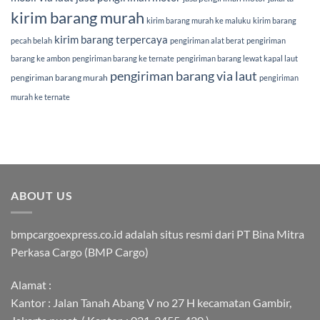
kirim barang murah
kirim barang murah ke maluku
kirim barang
kirim barang terpercaya
pecah belah
pengiriman alat berat
pengiriman
barang ke ambon
pengiriman barang ke ternate
pengiriman barang lewat kapal laut
pengiriman barang via laut
pengiriman barang murah
pengiriman
murah ke ternate
ABOUT US
bmpcargoexpress.co.id adalah situs resmi dari PT Bina Mitra
Perkasa Cargo (BMP Cargo)
Alamat :
Kantor : Jalan Tanah Abang V no 27 H kecamatan Gambir,