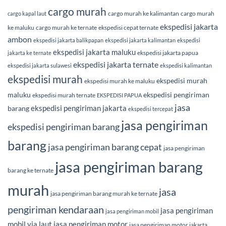
cargo murah
cargo murah ke kalimantan
cargo murah
cargo kapal laut
ekspedisi jakarta
ke maluku
cargo murah ke ternate
ekspedisi cepat ternate
ambon
ekspedisi jakarta balikpapan
ekspedisi jakarta kalimantan
ekspedisi
ekspedisi jakarta maluku
ekspedisi jakarta papua
jakarta ke ternate
ekspedisi jakarta ternate
ekspedisi jakarta sulawesi
ekspedisi kalimantan
ekspedisi murah
ekspedisi murah
ekspedisi murah ke maluku
maluku
ekspedisi pengiriman
ekspedisi murah ternate
EKSPEDISI PAPUA
jasa
ekspedisi pengiriman jakarta
barang
ekspedisi tercepat
jasa pengiriman
ekspedisi pengiriman barang
barang
jasa pengiriman barang cepat
jasa pengiriman
jasa pengiriman barang
barang ke ternate
murah
jasa
jasa pengiriman barang murah ke ternate
pengiriman kendaraan
jasa pengiriman
jasa pengiriman mobil
mobil via laut
jasa pengiriman motor
jasa pengiriman motor jakarta