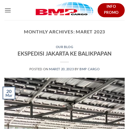
Skip
INFO
to
PROMO
content
MONTHLY ARCHIVES:
MARET 2023
OUR BLOG
EKSPEDISI JAKARTA KE BALIKPAPAN
POSTED ON
MARET 20, 2023
BY
BMP CARGO
20
Mar