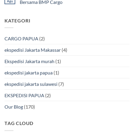
Cargo
Laut
Laut
pada
Agu
Bersama BMP Cargo
Murah
Ekspedisi
&
Jakarta
Tak
Aman
Kendari
ada
Bersama
Via
komentar
KATEGORI
Bmp
Laut
pada
Cargo
Bersama
Ekspedisi
BMP
Jakarta-
Cargo
Makassar
Murah
via
CARGO PAPUA
(2)
&
Laut
Terpercaya
Terbaik
Bersama
ekspedisi Jakarta Makassar
(4)
BMP
Cargo
Ekspedisi Jakarta murah
(1)
ekspedisi jakarta papua
(1)
ekspedisi jakarta sulawesi
(7)
EKSPEDISI PAPUA
(2)
Our Blog
(170)
TAG CLOUD