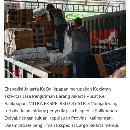
Ekspedisi Jakarta Ke Balikpapan merupakan Kegiatan
aktivitas Jasa Pengiriman Barang Jakarta Pusat Ke
Balikpapan. MITRA EKSPEDISI LOGISTICS Menjadi yang
terbaik dalam bidang penyedia jasa Ekspedisi Balikpapan
Deiyai, dengan tujuan Kepulauan Provinsi Kalimantan.
Dalam proses pengiriman Ekspedisi Cargo Jakarta menuju