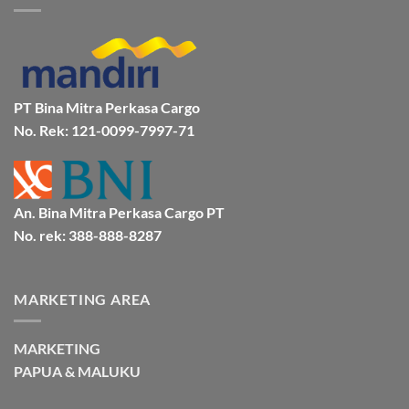
Mamuju
Murah
Jakarta
Bersama
Via
Gorontalo
BMP
Kapal
Via
Cargo
Laut
Laut
Murah
&
Aman
Bersama
Bmp
PT Bina Mitra Perkasa Cargo
Cargo
No. Rek: 121-0099-7997-71
An. Bina Mitra Perkasa Cargo PT
No. rek: 388-888-8287
MARKETING AREA
MARKETING
PAPUA & MALUKU