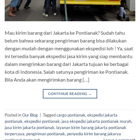
Mau kirim barang dari Jakarta ke Pontianak? Sudah tahu
belum bahwa sekarang pengiriman barang bisa dilakukan
dengan mudah dengan menggunakan ekspedisi loh ! Ya, saat
ini tersedia banyak ekspedisi jasa kirim yang siap membantu
dalam mengrimkan barang dari Jakarta tujuan ke berbagai
kota di Indonesia. Salah satunya pengiriman ke Pontianak.
Bila Anda akan mengirimkan barang […]
CONTINUE READING
→
Posted in
Our Blog
|
Tagged
cargo pontianak
,
ekspedisi jakarta
pontianak
,
ekspedisi pontianak
,
jasa ekspedisi jakarta pontianak murah
,
jasa kirim jakarta pontianak
,
layanan kirim barang jakarta pontianak
terpercaya
,
pengiriman pontianak
,
penyedia kirim barang jakarya
pontianak termurah
Leave a comment