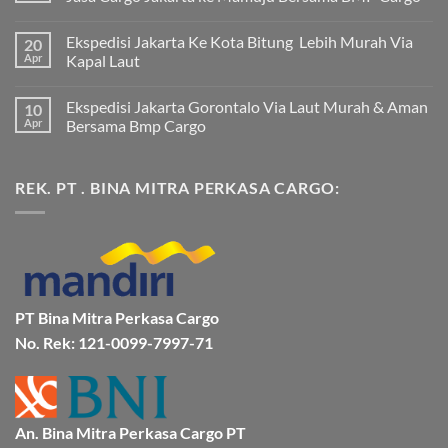
Tak
ada
Ekspedisi Jakarta Ke Kota Bitung Lebih Murah Via
20
komentar
pada
Apr
Kapal Laut
Ekspedisi
Jakarta
Tak
Mamuju
ada
Ekspedisi Jakarta Gorontalo Via Laut Murah & Aman
10
Murah
komentar
dan
pada
Apr
Bersama Bmp Cargo
Terpercaya
Ekspedisi
|
Jakarta
Tak
Jasa
Ke
ada
Cargo
Kota
komentar
REK. PT . BINA MITRA PERKASA CARGO:
Jakarta
Bitung
pada
ke
Lebih
Ekspedisi
Mamuju
Murah
Jakarta
Bersama
Via
Gorontalo
BMP
Kapal
Via
Cargo
Laut
Laut
Murah
&
Aman
Bersama
Bmp
PT Bina Mitra Perkasa Cargo
Cargo
No. Rek: 121-0099-7997-71
An. Bina Mitra Perkasa Cargo PT