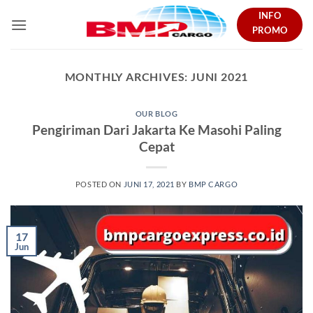
Skip
INFO
to
PROMO
content
MONTHLY ARCHIVES:
JUNI 2021
OUR BLOG
Pengiriman Dari Jakarta Ke Masohi Paling
Cepat
POSTED ON
JUNI 17, 2021
BY
BMP CARGO
17
Jun