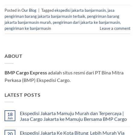
Posted in
Our Blog
|
Tagged
ekspedisi jakarta banjarmasin
,
jasa
pengiriman barang jakarta banjarmasin terbaik
,
pengiriman barang
jakarta banjarmasin murah
,
pengiriman dari jakarta ke banjarmasin
,
pengiriman ke banjarmasin
Leave a comment
ABOUT
BMP Cargo Express
adalah situs resmi dari PT Bina Mitra
Perkasa (BMP) Ekspedisi Cargo.
LATEST POSTS
Ekspedisi Jakarta Mamuju Murah dan Terpercaya |
18
Jun
Jasa Cargo Jakarta ke Mamuju Bersama BMP Cargo
Tak
ada
Ekspedisi Jakarta Ke Kota Bitung Lebih Murah Via
20
komentar