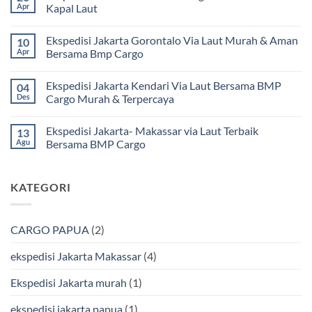
pada
Apr
Kapal Laut
Ekspedisi
Jakarta
Tak
Mamuju
ada
Ekspedisi Jakarta Gorontalo Via Laut Murah & Aman
10
Murah
komentar
dan
pada
Apr
Bersama Bmp Cargo
Terpercaya
Ekspedisi
|
Jakarta
Tak
Jasa
Ke
ada
Ekspedisi Jakarta Kendari Via Laut Bersama BMP
04
Cargo
Kota
komentar
Jakarta
Bitung
pada
Des
Cargo Murah & Terpercaya
ke
Lebih
Ekspedisi
Mamuju
Murah
Jakarta
Tak
Bersama
Via
Gorontalo
ada
Ekspedisi Jakarta- Makassar via Laut Terbaik
13
BMP
Kapal
Via
komentar
Cargo
Laut
Laut
pada
Agu
Bersama BMP Cargo
Murah
Ekspedisi
&
Jakarta
Tak
Aman
Kendari
ada
Bersama
Via
komentar
KATEGORI
Bmp
Laut
pada
Cargo
Bersama
Ekspedisi
BMP
Jakarta-
Cargo
Makassar
Murah
via
CARGO PAPUA
(2)
&
Laut
Terpercaya
Terbaik
Bersama
ekspedisi Jakarta Makassar
(4)
BMP
Cargo
Ekspedisi Jakarta murah
(1)
ekspedisi jakarta papua
(1)