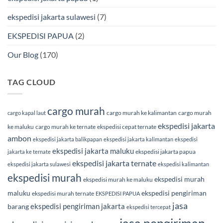
ekspedisi jakarta sulawesi
(7)
EKSPEDISI PAPUA
(2)
Our Blog
(170)
TAG CLOUD
cargo murah
cargo murah ke kalimantan
cargo murah
cargo kapal laut
ekspedisi jakarta
ke maluku
cargo murah ke ternate
ekspedisi cepat ternate
ambon
ekspedisi jakarta balikpapan
ekspedisi jakarta kalimantan
ekspedisi
ekspedisi jakarta maluku
ekspedisi jakarta papua
jakarta ke ternate
ekspedisi jakarta ternate
ekspedisi jakarta sulawesi
ekspedisi kalimantan
ekspedisi murah
ekspedisi murah
ekspedisi murah ke maluku
maluku
ekspedisi pengiriman
ekspedisi murah ternate
EKSPEDISI PAPUA
jasa
ekspedisi pengiriman jakarta
barang
ekspedisi tercepat