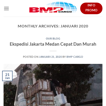
Skip
INFO
to
PROMO
content
MONTHLY ARCHIVES:
JANUARI 2020
OUR BLOG
Ekspedisi Jakarta Medan Cepat Dan Murah
POSTED ON
JANUARI 21, 2020
BY
BMP CARGO
21
Jan