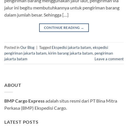
pengiriman barang menggunakan jalur laut, pengiriman via
jalur ini begitu membutuhkannya untuk pengiriman barang
dalam jumlah besar. Sehingga […]
CONTINUE READING
→
Posted in
Our Blog
|
Tagged
Ekspedisi jakarta batam
,
ekspedisi
pengiriman jakarta batam
,
kirim barang jakarta batam
,
pengiriman
jakarta batam
Leave a comment
ABOUT
BMP Cargo Express
adalah situs resmi dari PT Bina Mitra
Perkasa (BMP) Ekspedisi Cargo.
LATEST POSTS