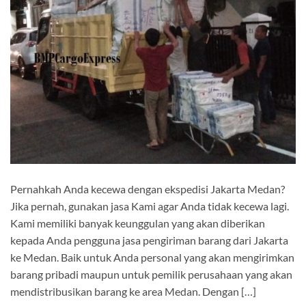
Pernahkah Anda kecewa dengan ekspedisi Jakarta Medan?
Jika pernah, gunakan jasa Kami agar Anda tidak kecewa lagi.
Kami memiliki banyak keunggulan yang akan diberikan
kepada Anda pengguna jasa pengiriman barang dari Jakarta
ke Medan. Baik untuk Anda personal yang akan mengirimkan
barang pribadi maupun untuk pemilik perusahaan yang akan
mendistribusikan barang ke area Medan. Dengan […]