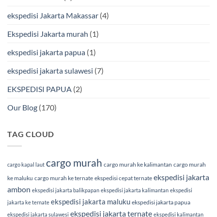
Terpercaya
Terbaik
Bersama
ekspedisi Jakarta Makassar
(4)
BMP
Cargo
Ekspedisi Jakarta murah
(1)
ekspedisi jakarta papua
(1)
ekspedisi jakarta sulawesi
(7)
EKSPEDISI PAPUA
(2)
Our Blog
(170)
TAG CLOUD
cargo murah
cargo murah ke kalimantan
cargo murah
cargo kapal laut
ekspedisi jakarta
ke maluku
cargo murah ke ternate
ekspedisi cepat ternate
ambon
ekspedisi jakarta balikpapan
ekspedisi jakarta kalimantan
ekspedisi
ekspedisi jakarta maluku
ekspedisi jakarta papua
jakarta ke ternate
ekspedisi jakarta ternate
ekspedisi jakarta sulawesi
ekspedisi kalimantan