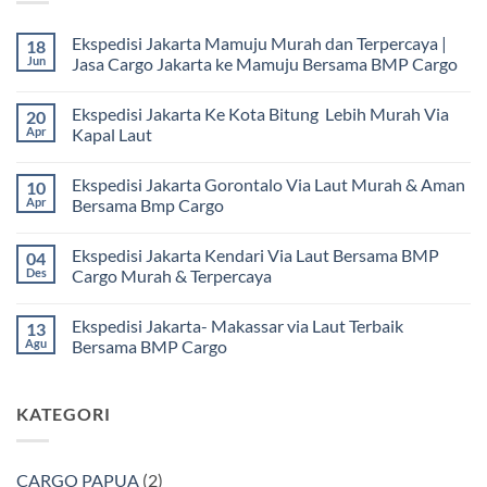
Ekspedisi Jakarta Mamuju Murah dan Terpercaya |
18
Jun
Jasa Cargo Jakarta ke Mamuju Bersama BMP Cargo
Tak
ada
Ekspedisi Jakarta Ke Kota Bitung Lebih Murah Via
20
komentar
pada
Apr
Kapal Laut
Ekspedisi
Jakarta
Tak
Mamuju
ada
Ekspedisi Jakarta Gorontalo Via Laut Murah & Aman
10
Murah
komentar
dan
pada
Apr
Bersama Bmp Cargo
Terpercaya
Ekspedisi
|
Jakarta
Tak
Jasa
Ke
ada
Ekspedisi Jakarta Kendari Via Laut Bersama BMP
04
Cargo
Kota
komentar
Jakarta
Bitung
pada
Des
Cargo Murah & Terpercaya
ke
Lebih
Ekspedisi
Mamuju
Murah
Jakarta
Tak
Bersama
Via
Gorontalo
ada
Ekspedisi Jakarta- Makassar via Laut Terbaik
13
BMP
Kapal
Via
komentar
Cargo
Laut
Laut
pada
Agu
Bersama BMP Cargo
Murah
Ekspedisi
&
Jakarta
Tak
Aman
Kendari
ada
Bersama
Via
komentar
KATEGORI
Bmp
Laut
pada
Cargo
Bersama
Ekspedisi
BMP
Jakarta-
Cargo
Makassar
Murah
via
CARGO PAPUA
(2)
&
Laut