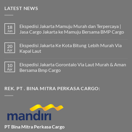
LATEST NEWS
Ekspedisi Jakarta Mamuju Murah dan Terpercaya |
18
Jun
Jasa Cargo Jakarta ke Mamuju Bersama BMP Cargo
Tak
ada
Ekspedisi Jakarta Ke Kota Bitung Lebih Murah Via
20
komentar
pada
Apr
Kapal Laut
Ekspedisi
Jakarta
Tak
Mamuju
ada
Ekspedisi Jakarta Gorontalo Via Laut Murah & Aman
10
Murah
komentar
dan
pada
Apr
Bersama Bmp Cargo
Terpercaya
Ekspedisi
|
Jakarta
Tak
Jasa
Ke
ada
Cargo
Kota
komentar
REK. PT . BINA MITRA PERKASA CARGO:
Jakarta
Bitung
pada
ke
Lebih
Ekspedisi
Mamuju
Murah
Jakarta
Bersama
Via
Gorontalo
BMP
Kapal
Via
Cargo
Laut
Laut
Murah
&
Aman
Bersama
Bmp
PT Bina Mitra Perkasa Cargo
Cargo