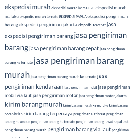
ekspedisi murah
ekspedisi murah
ekspedisi murah ke maluku
maluku
ekspedisi pengiriman
ekspedisi murah ternate
EKSPEDISI PAPUA
jasa
ekspedisi pengiriman jakarta
barang
ekspedisi tercepat
jasa pengiriman
ekspedisi pengiriman barang
barang
jasa pengiriman barang cepat
jasa pengiriman
jasa pengiriman barang
barang ke ternate
murah
jasa
jasa pengiriman barang murah ke ternate
pengiriman kendaraan
jasa pengiriman
jasa pengiriman mobil
mobil via laut
jasa pengiriman motor
jasa pengiriman motor jakarta
kirim barang murah
kirim barang murah ke maluku
kirim barang
kirim barang terpercaya
pecah belah
pengiriman alat berat
pengiriman
barang ke ambon
pengiriman barang ke ternate
pengiriman barang lewat kapal laut
pengiriman barang via laut
pengiriman barang murah
pengiriman