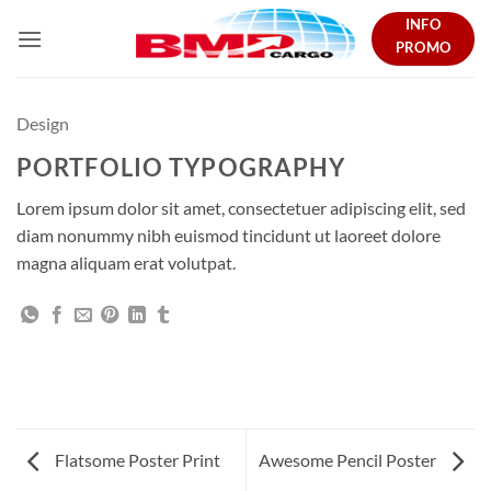
Skip
INFO
to
PROMO
content
Design
PORTFOLIO TYPOGRAPHY
Lorem ipsum dolor sit amet, consectetuer adipiscing elit, sed
diam nonummy nibh euismod tincidunt ut laoreet dolore
magna aliquam erat volutpat.
Flatsome Poster Print
Awesome Pencil Poster