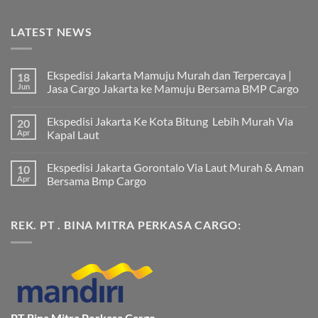
LATEST NEWS
Ekspedisi Jakarta Mamuju Murah dan Terpercaya |
18
Jun
Jasa Cargo Jakarta ke Mamuju Bersama BMP Cargo
Tak
ada
Ekspedisi Jakarta Ke Kota Bitung Lebih Murah Via
20
komentar
pada
Apr
Kapal Laut
Ekspedisi
Jakarta
Tak
Mamuju
ada
Ekspedisi Jakarta Gorontalo Via Laut Murah & Aman
10
Murah
komentar
dan
pada
Apr
Bersama Bmp Cargo
Terpercaya
Ekspedisi
|
Jakarta
Tak
Jasa
Ke
ada
Cargo
Kota
komentar
REK. PT . BINA MITRA PERKASA CARGO:
Jakarta
Bitung
pada
ke
Lebih
Ekspedisi
Mamuju
Murah
Jakarta
Bersama
Via
Gorontalo
BMP
Kapal
Via
Cargo
Laut
Laut
Murah
&
Aman
Bersama
Bmp
PT Bina Mitra Perkasa Cargo